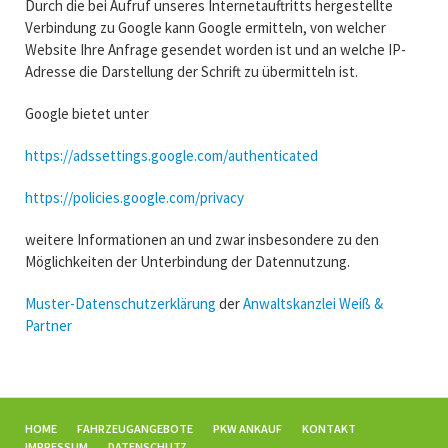
Durch die bei Aufruf unseres Internetauftritts hergestellte
Verbindung zu Google kann Google ermitteln, von welcher
Website Ihre Anfrage gesendet worden ist und an welche IP-
Adresse die Darstellung der Schrift zu übermitteln ist.
Google bietet unter
https://adssettings.google.com/authenticated
https://policies.google.com/privacy
weitere Informationen an und zwar insbesondere zu den
Möglichkeiten der Unterbindung der Datennutzung.
Muster-Datenschutzerklärung
der
Anwaltskanzlei Weiß &
Partner
NAVIGATION
HOME
FAHRZEUGANGEBOTE
PKW ANKAUF
KONTAKT
ÜBERSPRINGEN
IMPRESSUM
DATENSCHUTZ